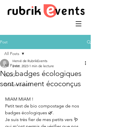
Post
All Posts
Hervé de RubrikEvents
All Posts
2 oct. 2023
1 min de lecture
Nos badges écologiques
BLOG
sont vraiment écoconçus
Environnement
MIAM MIAM !
Petit test de bio compostage de nos 
badges écologiques 🌿.
Je suis très fier de mes petits vers 🪱 
qui m’ont permis de vérifier que nos 