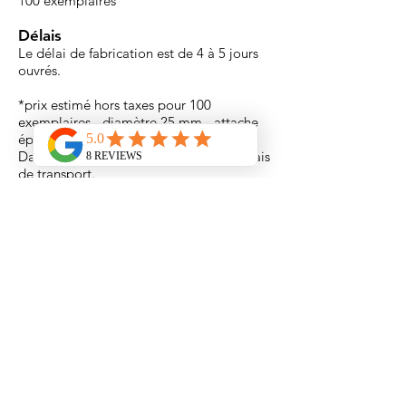
100 exemplaires
Délais
Le délai de fabrication est de 4 à 5 jours
ouvrés.
*prix estimé hors taxes pour 100
exemplaires - diamètre 25 mm - attache
épingle - 1 visuel fourni par vos soins.
Dans certains cas il peut s'ajouter des frais
de transport.
Version écologique des badges boutons :
découvrez-là ICI