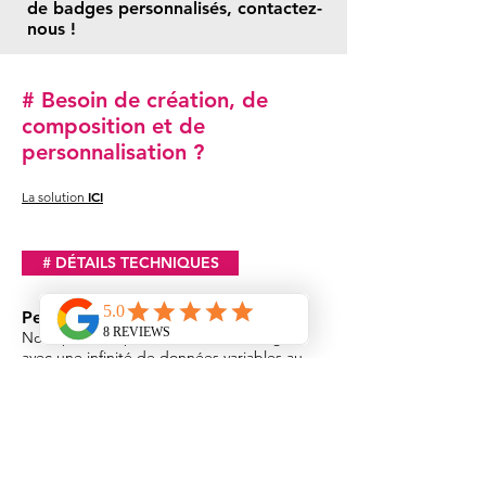
de badges personnalisés, contactez-
nous !
# Besoin de création, de
composition et de
personnalisation ?
ICI
La solution
# DÉTAILS TECHNIQUES
Personnalisation
Nous pouvons personnaliser vos badges
avec une infinité de données variables au
recto et au verso (prénom, nom, poste,
société, code-barres, QRcode, photo,
logo…)
N’hésitez pas à nous demander si vous avez
une demande spéciale.
Télécharger ici notre fiche technique :