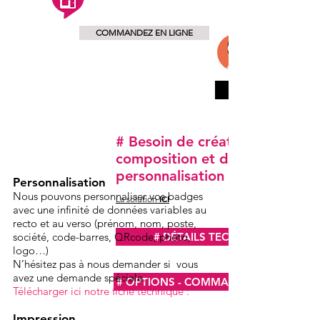
COMMANDEZ EN LIGNE
# Besoin de création, de
composition et de
personnalisation ?
Personnalisation
Nous pouvons personnaliser vos badges
ICI
La solution
avec une infinité de données variables au
recto et au verso (prénom, nom, poste,
société, code-barres, QRcode, photo,
# DÉTAILS TECHNIQUES
logo…)
N’hésitez pas à nous demander si vous
avez une demande spéciale.
# OPTIONS - COMMANDEZ EN LIGNE
Télécharger ici notre fiche technique :
Impression