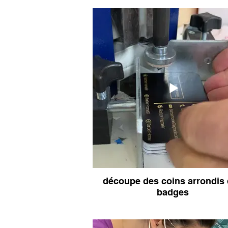
entreprise
Badges Format CB avec
b
aimant
découpe des coins arrondis
badges