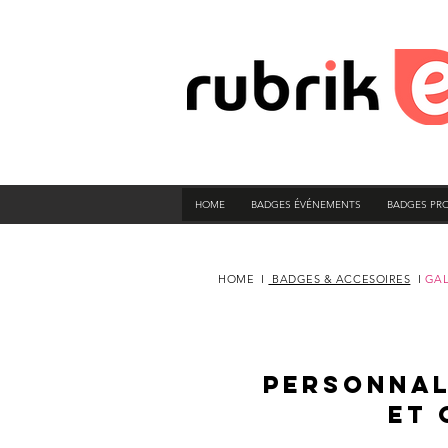
HOME
BADGES ÉVÉNEMENTS
BADGES PR
HOME
I
BADGES & ACCESOIRES
I
GAL
PERSONNAL
ET 