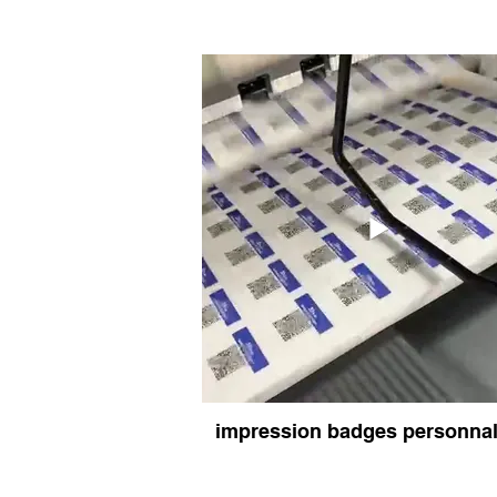
badges nominatifs clip
badges
impression badges personnal
Badges carrés aimantés