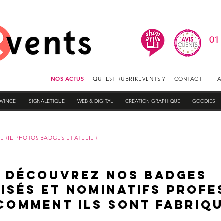
01
NOS ACTUS
QUI EST RUBRIKEVENTS ?
CONTACT
F
OVINCE
SIGNALETIQUE
WEB & DIGITAL
CREATION GRAPHIQUE
GOODIES
ERIE PHOTOS BADGES ET ATELIER
DÉCOUVREZ NOS BADGES
ISÉS ET NOMINATIFS PROFE
COMMENT ILS SONT FABRIQ