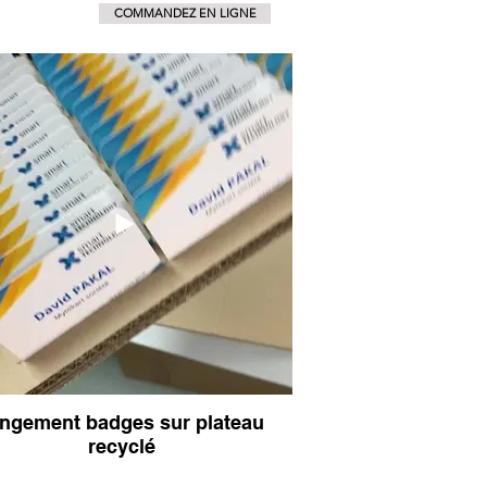
COMMANDEZ EN LIGNE
r
badges boutons pin's
t
angement badges sur plateau
recyclé
badges ECO RESIST très