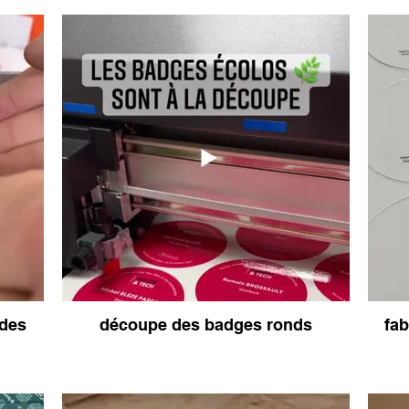
informatifs
professionnels
adges éco responsables
tour-de-cou en couleu
écologiques de
 des
découpe des badges ronds
fab
Rubrikevents