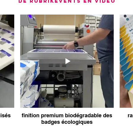
DE RUBRIKEVENTS EN VIDEO
badges goodies luxe
badges écologiques su
plateaux de rangemen
isés
finition premium biodégradable des
r
badges écologiques
badges boutons ronds
badges aimantés