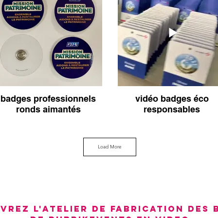
badges professionnels
vidéo badges éco
ronds aimantés
responsables
personnalisés
Load More
VREZ L'ATELIER DE FABRICATION DES