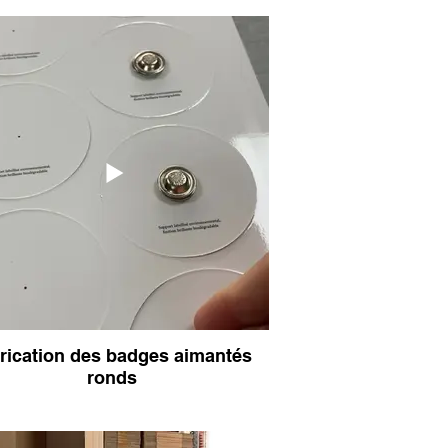
résistants
r
badges fantaisies
originaux
rication des badges aimantés
ronds