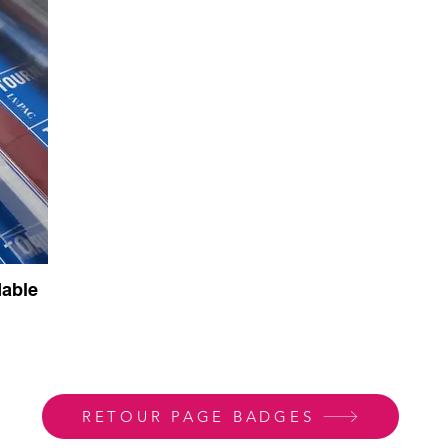
dable
RETOUR PAGE BADGES