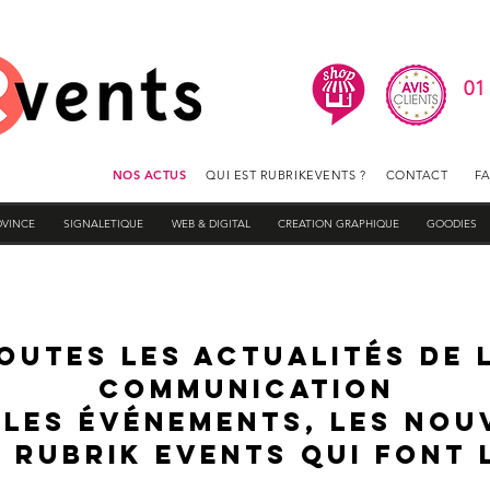
01
NOS ACTUS
QUI EST RUBRIKEVENTS ?
CONTACT
F
OVINCE
SIGNALETIQUE
WEB & DIGITAL
CREATION GRAPHIQUE
GOODIES
outes les actualitÉs de 
communication
 les ÉvÉnements, les nou
 RUBRIK EVENTS qui font l