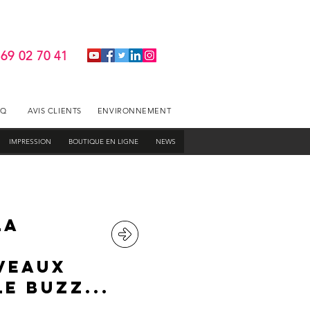
 69 02 70 41
AQ
AVIS CLIENTS
ENVIRONNEMENT
IMPRESSION
BOUTIQUE EN LIGNE
NEWS
la
veaux
e buzz...