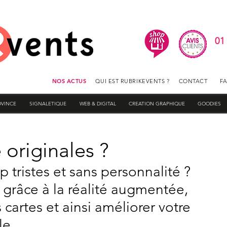
01
NOS ACTUS
QUI EST RUBRIKEVENTS ?
CONTACT
F
OVINCE
SIGNALETIQUE
WEB & DIGITAL
CREATION GRAPHIQUE
GOODIES
 originales ?
p tristes et sans personnalité ? 
 grâce à la réalité augmentée, 
artes et ainsi améliorer votre 
le.