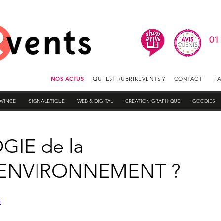
01
NOS ACTUS
QUI EST RUBRIKEVENTS ?
CONTACT
F
OVINCE
SIGNALETIQUE
WEB & DIGITAL
CREATION GRAPHIQUE
GOODIES
GIE de la
t ENVIRONNEMENT ?
Q